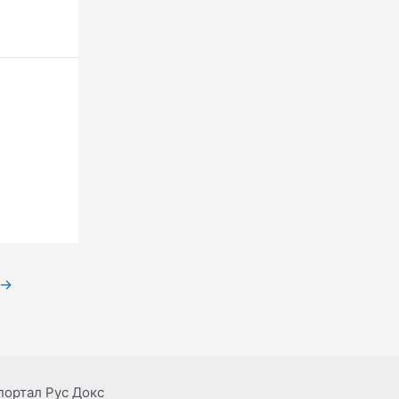
→
портал Рус Докс