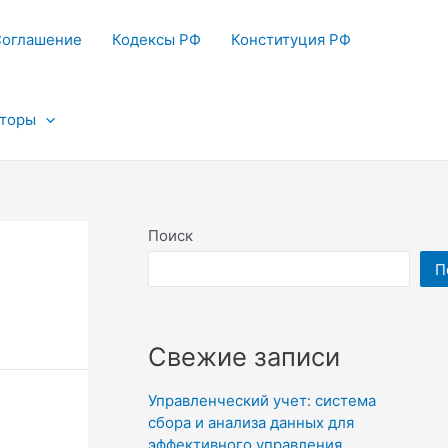
Соглашение
Кодексы РФ
Конституция РФ
яторы
Поиск
П
Свежие записи
Управленческий учет: система
сбора и анализа данных для
эффективного управления