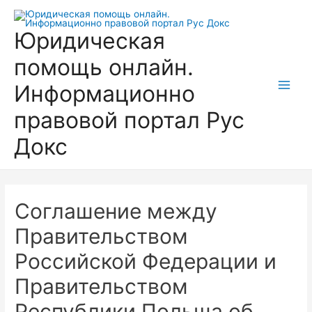
Перейти
к
Юридическая
содержимому
помощь онлайн.
Информационно
Main
правовой портал Рус
Men
Докс
Соглашение между
Правительством
Российской Федерации и
Правительством
Республики Польша об