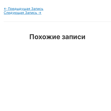
Навигация
←
Предыдущая Запись
по
Следующая Запись
→
записям
Похожие записи