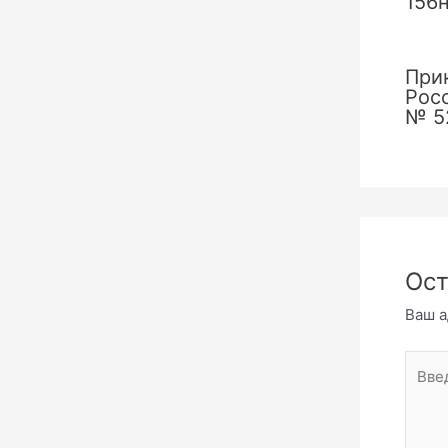
156
При
Рос
№ 5
Ост
Ваш а
Введи
комме