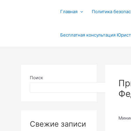
Перейти
к
Главная
Политика безопас
содержимому
Бесплатная консультация Юрис
Поиск
Пр
Поиск
Фе
Минис
Свежие записи