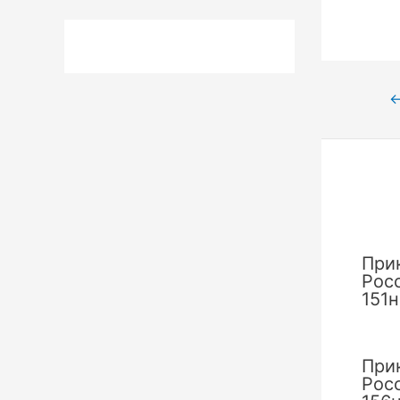
Нави
по
запи
При
Рос
151н
При
Рос