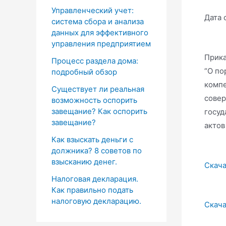
Управленческий учет:
Дата 
система сбора и анализа
данных для эффективного
управления предприятием
Прика
Процесс раздела дома:
“О по
подробный обзор
компе
Существует ли реальная
совер
возможность оспорить
завещание? Как оспорить
госуд
завещание?
актов
Как взыскать деньги с
должника? 8 советов по
взысканию денег.
Скача
Налоговая декларация.
Как правильно подать
налоговую декларацию.
Скача