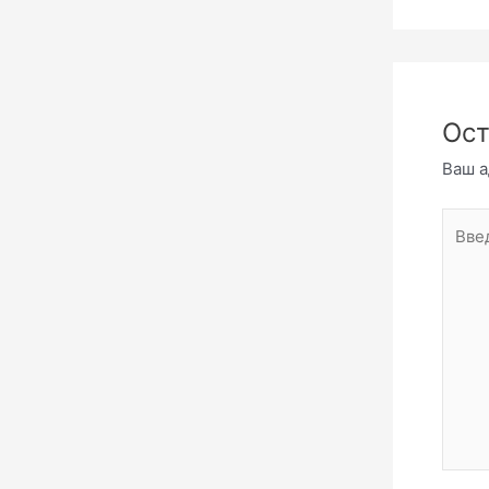
Ост
Ваш а
Введи
комме