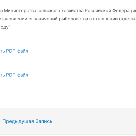
з Министерства сельского хозяйства Российской Федерации
становлении ограничений рыболовства в отношении отдельн
году”
ть PDF-файл
ть PDF-файл
гация
←
Предыдущая Запись