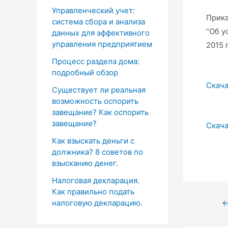
Управленческий учет:
Прика
система сбора и анализа
“Об у
данных для эффективного
управления предприятием
2015 
Процесс раздела дома:
подробный обзор
Скача
Существует ли реальная
возможность оспорить
завещание? Как оспорить
завещание?
Скача
Как взыскать деньги с
должника? 8 советов по
взысканию денег.
Налоговая декларация.
Как правильно подать
налоговую декларацию.
Нави
по