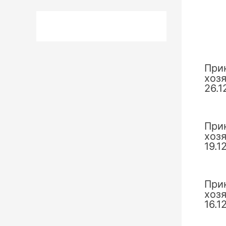
запи
При
хоз
26.1
При
хоз
19.1
При
хоз
16.1