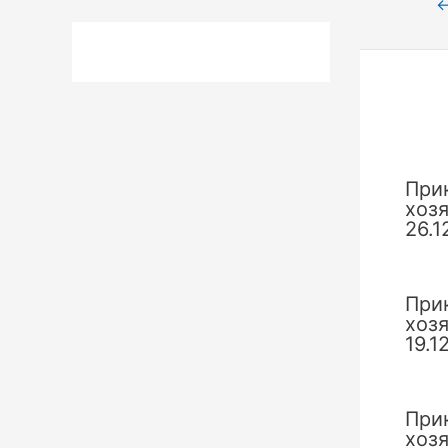
Нави
по
запи
При
хоз
26.1
При
хоз
19.1
При
хоз