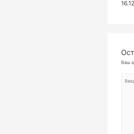
16.1
Ост
Ваш а
Введи
комме