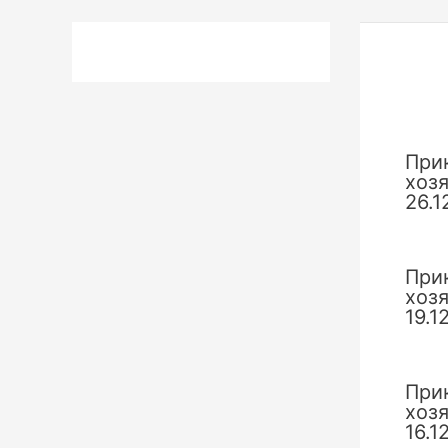
по
запи
При
хоз
26.1
При
хоз
19.1
При
хоз
16.1