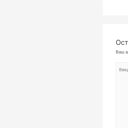
Ост
Ваш а
Введи
комме