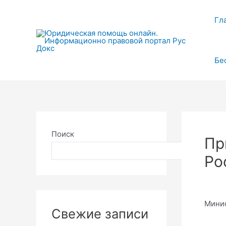
Перейти
к
Гл
содержимому
Бе
Поиск
Пр
Поиск
Ро
Минис
Свежие записи