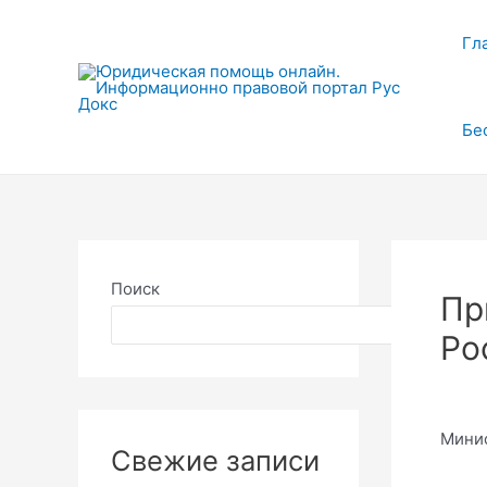
Перейти
к
Гл
содержимому
Бе
Поиск
Пр
Поиск
Ро
Минис
Свежие записи