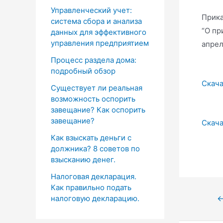
Управленческий учет:
Прика
система сбора и анализа
“О пр
данных для эффективного
управления предприятием
апрел
Процесс раздела дома:
подробный обзор
Скача
Существует ли реальная
возможность оспорить
завещание? Как оспорить
завещание?
Скача
Как взыскать деньги с
должника? 8 советов по
взысканию денег.
Налоговая декларация.
Как правильно подать
налоговую декларацию.
Нави
по