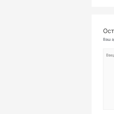
Ост
Ваш а
Введи
комме