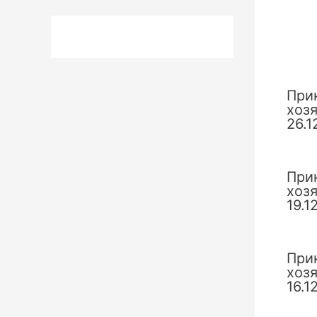
запи
При
хоз
26.1
При
хоз
19.1
При
хоз
16.1