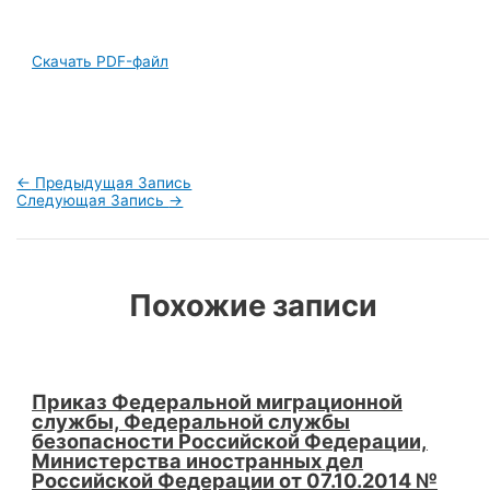
Скачать PDF-файл
Навигация
←
Предыдущая Запись
по
Следующая Запись
→
записям
Похожие записи
Приказ Федеральной миграционной
службы, Федеральной службы
безопасности Российской Федерации,
Министерства иностранных дел
Российской Федерации от 07.10.2014 №