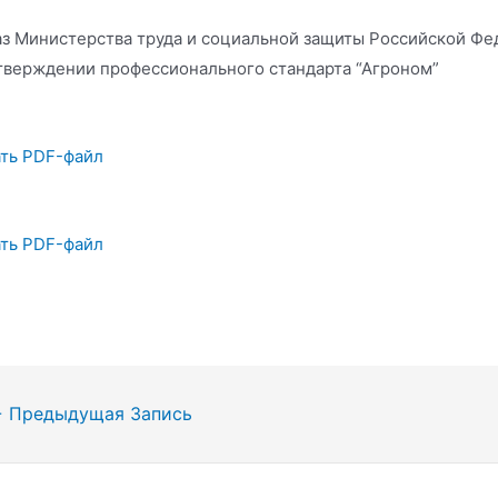
з Министерства труда и социальной защиты Российской Фе
тверждении профессионального стандарта “Агроном”
ть PDF-файл
ть PDF-файл
гация
←
Предыдущая Запись
сям