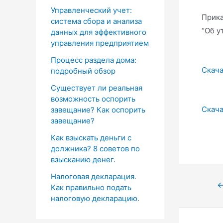
Управленческий учет:
Прика
система сбора и анализа
“Об у
данных для эффективного
управления предприятием
Процесс раздела дома:
Скача
подробный обзор
Существует ли реальная
возможность оспорить
Скача
завещание? Как оспорить
завещание?
Как взыскать деньги с
должника? 8 советов по
взысканию денег.
Налоговая декларация.
Нави
Как правильно подать
налоговую декларацию.
по
запи