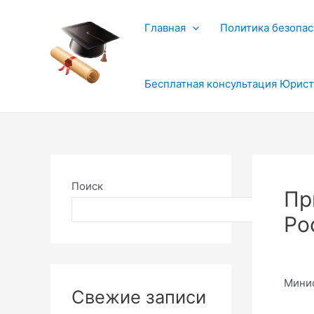
Перейти
к
Главная
Политика безопас
содержимому
Бесплатная консультация Юрис
Поиск
Пр
Поиск
Ро
Минис
Свежие записи