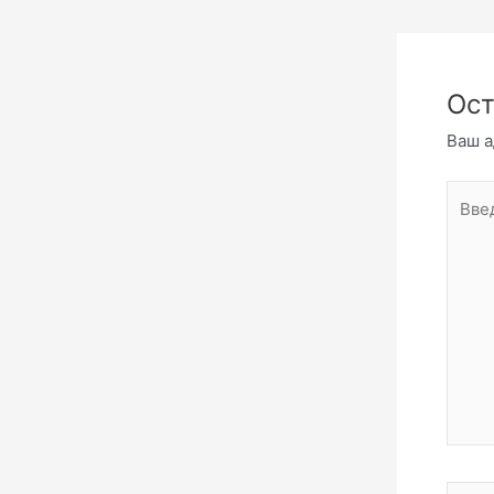
Ост
Ваш а
Введи
комме