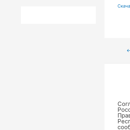
Скача
Нави
по
запи
Сог
Рос
Пра
Рес
сооб