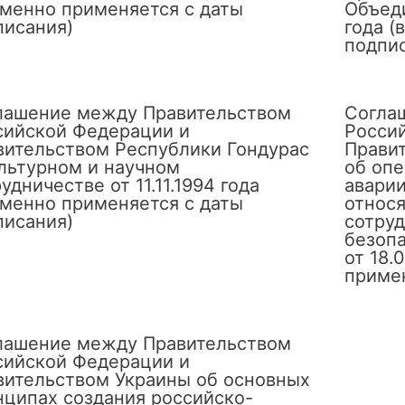
еменно применяется с даты
Объеди
писания)
года (
подпи
лашение между Правительством
Согла
сийской Федерации и
Росси
вительством Республики Гондурас
Прави
ультурном и научном
об оп
удничестве от 11.11.1994 года
аварии
еменно применяется с даты
относя
писания)
сотруд
безоп
от 18.
примен
лашение между Правительством
сийской Федерации и
вительством Украины об основных
нципах создания российско-