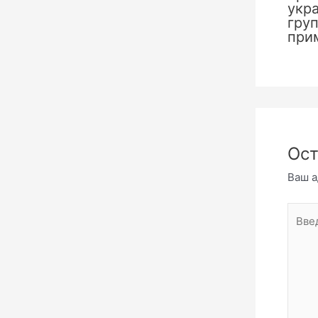
укр
груп
при
Ост
Ваш а
Введи
комме