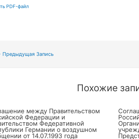
ть PDF-файл
гация
←
Предыдущая Запись
сям
Похожие зап
лашение между Правительством
Согла
сийской Федерации и
Росси
вительством Федеративной
Орган
публики Германии о воздушном
учреж
щении от 14.07.1993 года
Предс