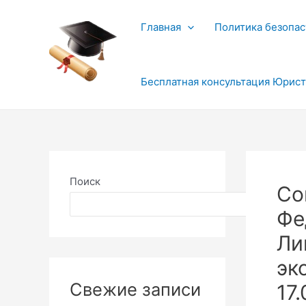
Перейти
к
Главная
Политика безопас
содержимому
Бесплатная консультация Юрис
Поиск
Со
Поиск
Фе
Ли
эк
Свежие записи
17