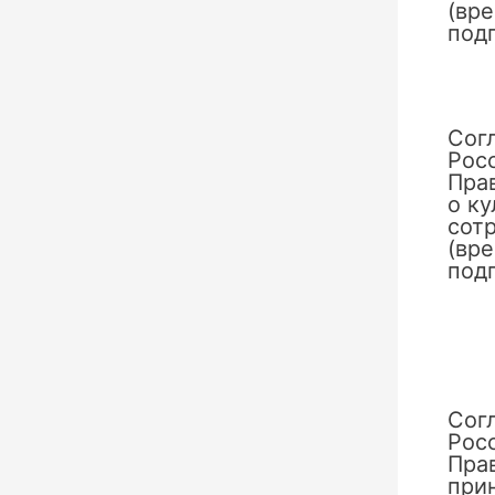
(вр
под
Сог
Рос
Пра
о к
сотр
(вр
под
Сог
Рос
Пра
при