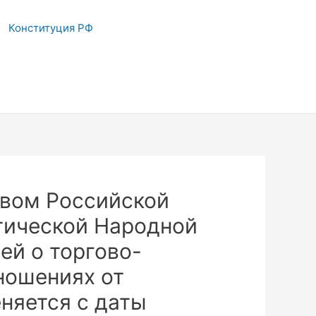
Конституция РФ
вом Российской
тической Народной
й о торгово-
ношениях от
еняется с даты