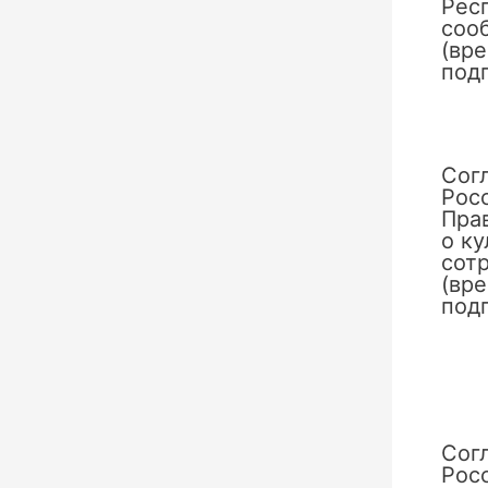
Рес
сооб
(вр
под
Сог
Рос
Пра
о к
сотр
(вр
под
Сог
Рос