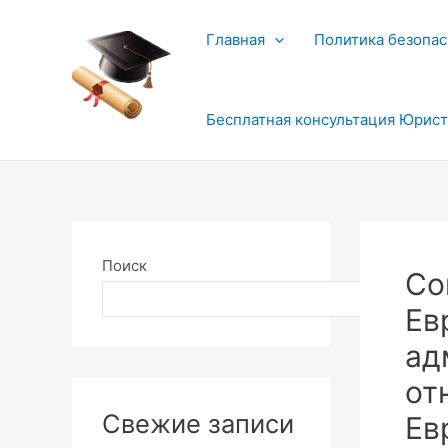
Перейти
к
Главная
Политика безопас
содержимому
Бесплатная консультация Юрис
Поиск
Со
Поиск
Ев
ад
от
Свежие записи
Ев