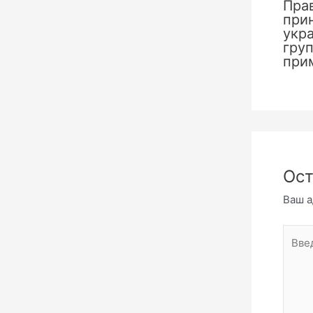
Пра
при
укр
груп
при
Ост
Ваш а
Введи
комме