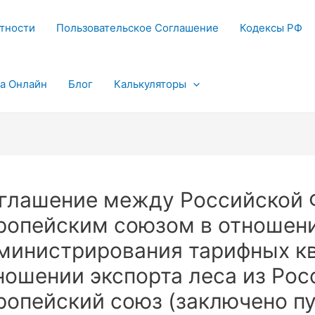
тности
Пользовательское Соглашение
Кодексы РФ
та Онлайн
Блог
Калькуляторы
глашение между Российской 
ропейским союзом в отношен
министрирования тарифных кв
ношении экспорта леса из Ро
ропейский союз (заключено п