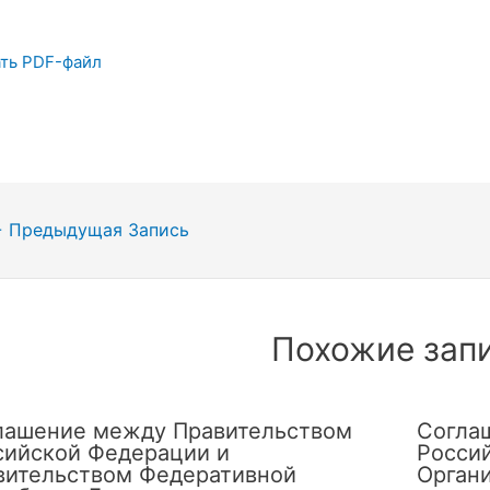
ть PDF-файл
гация
←
Предыдущая Запись
сям
Похожие зап
лашение между Правительством
Согла
сийской Федерации и
Росси
вительством Федеративной
Орган