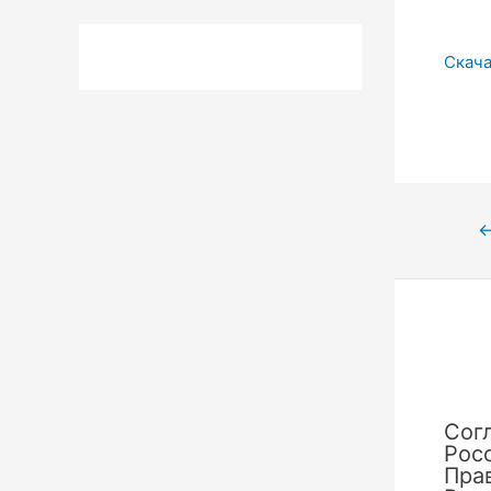
Скача
Нави
по
запи
Сог
Рос
Пра