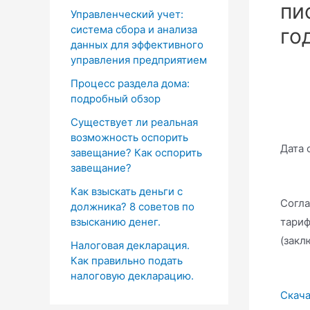
пи
Управленческий учет:
система сбора и анализа
го
данных для эффективного
управления предприятием
Процесс раздела дома:
подробный обзор
Существует ли реальная
возможность оспорить
Дата 
завещание? Как оспорить
завещание?
Как взыскать деньги с
Согла
должника? 8 советов по
тариф
взысканию денег.
(закл
Налоговая декларация.
Как правильно подать
налоговую декларацию.
Скача