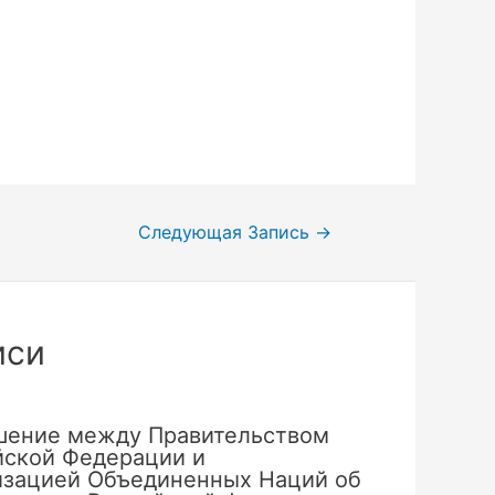
Следующая Запись
→
иси
шение между Правительством
йской Федерации и
изацией Объединенных Наций об