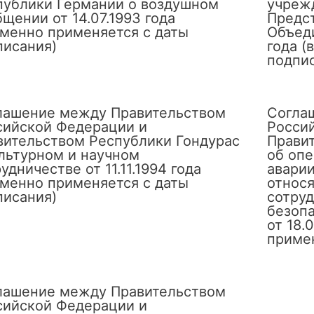
публики Германии о воздушном
учреж
щении от 14.07.1993 года
Предс
еменно применяется с даты
Объеди
писания)
года (
подпи
лашение между Правительством
Согла
сийской Федерации и
Росси
вительством Республики Гондурас
Прави
ультурном и научном
об оп
удничестве от 11.11.1994 года
аварии
еменно применяется с даты
относя
писания)
сотруд
безоп
от 18.
примен
лашение между Правительством
сийской Федерации и