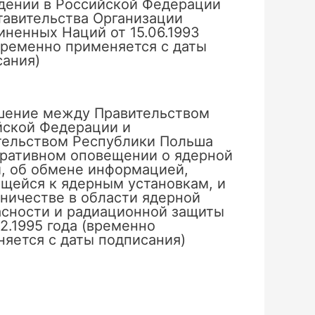
дении в Российской Федерации
тавительства Организации
ненных Наций от 15.06.1993
временно применяется с даты
сания)
шение между Правительством
йской Федерации и
тельством Республики Польша
еративном оповещении о ядерной
, об обмене информацией,
щейся к ядерным установкам, и
ничестве в области ядерной
асности и радиационной защиты
02.1995 года (временно
яется с даты подписания)