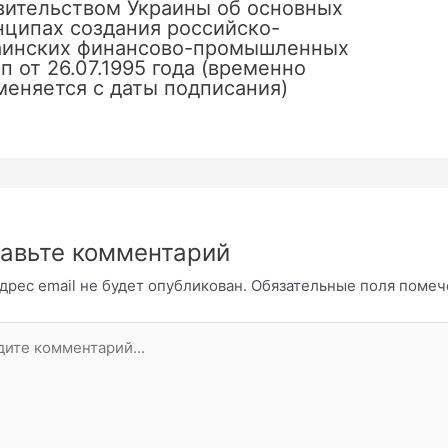
вительством Украины об основных
нципах создания российско-
аинских финансово-промышленных
п от 26.07.1995 года (временно
меняется с даты подписания)
авьте комментарий
дрес email не будет опубликован.
Обязательные поля поме
те
нтарий...