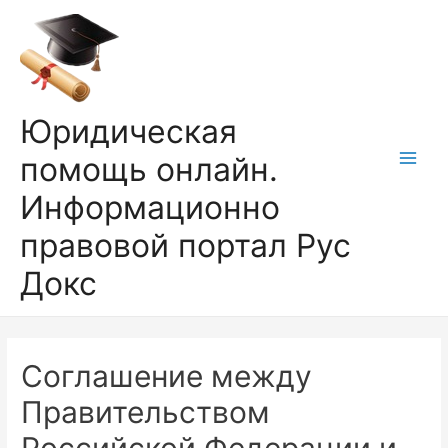
Перейти
к
содержимому
Юридическая
помощь онлайн.
Main
Информационно
Men
правовой портал Рус
Докс
Соглашение между
Правительством