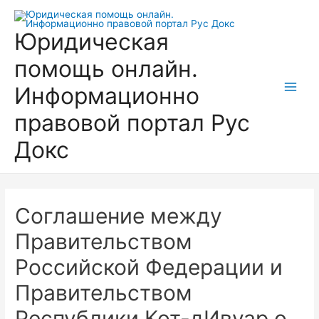
Перейти
к
Юридическая
содержимому
помощь онлайн.
Информационно
Main
правовой портал Рус
Men
Докс
Соглашение между
Правительством
Российской Федерации и
Правительством
Республики Кот-дИвуар о