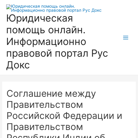
Перейти
к
Юридическая
содержимому
помощь онлайн.
Информационно
Main
правовой портал Рус
Men
Докс
Соглашение между
Правительством
Российской Федерации и
Правительством
Республики Индии об