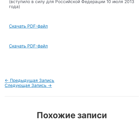
(вступило в силу для Российской Федерации 10 июля 2013
года)
Скачать PDF-файл
Скачать PDF-файл
Навигация
←
Предыдущая Запись
по
Следующая Запись
→
записям
Похожие записи