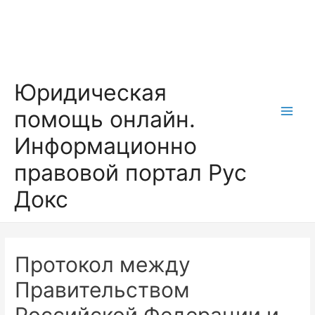
Перейти
к
содержимому
Юридическая
помощь онлайн.
Main
Информационно
Men
правовой портал Рус
Докс
Протокол между
Правительством