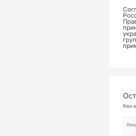
Сог
Рос
Пра
при
укр
груп
при
Ост
Ваш а
Введи
комме