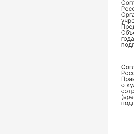
Сог
Рос
Орг
учр
Пре
Объ
год
под
Сог
Рос
Пра
о к
сотр
(вр
под