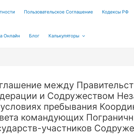
тности
Пользовательское Соглашение
Кодексы РФ
та Онлайн
Блог
Калькуляторы
глашение между Правительст
дерации и Содружеством Нез
 условиях пребывания Коорд
вета командующих Погранич
сударств-участников Содруж