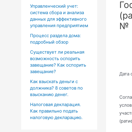
Го
Управленческий учет:
система сбора и анализа
(р
данных для эффективного
№ 
управления предприятием
Процесс раздела дома:
подробный обзор
Существует ли реальная
возможность оспорить
завещание? Как оспорить
завещание?
Дата 
Как взыскать деньги с
должника? 8 советов по
взысканию денег.
Согла
Налоговая декларация.
услов
Как правильно подать
участ
налоговую декларацию.
(рати