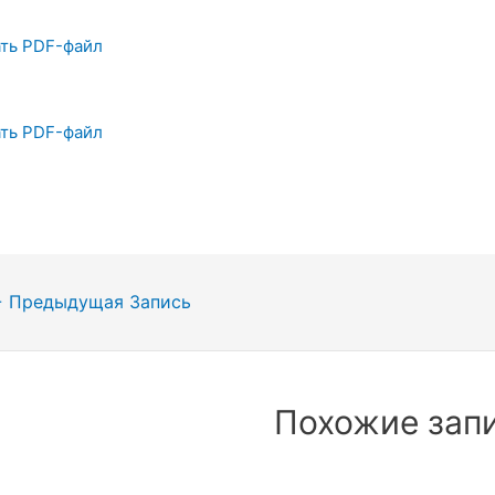
ть PDF-файл
ть PDF-файл
гация
←
Предыдущая Запись
сям
Похожие зап