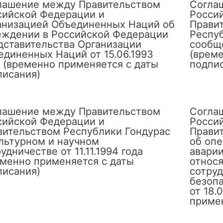
лашение между Правительством
Согла
сийской Федерации и
Росси
анизацией Объединенных Наций об
Прави
еждении в Российской Федерации
Респу
дставительства Организации
сообще
единенных Наций от 15.06.1993
(време
а (временно применяется с даты
подпи
писания)
лашение между Правительством
Согла
сийской Федерации и
Росси
вительством Республики Гондурас
Прави
ультурном и научном
об оп
удничестве от 11.11.1994 года
аварии
еменно применяется с даты
относя
писания)
сотруд
безоп
от 18.
примен