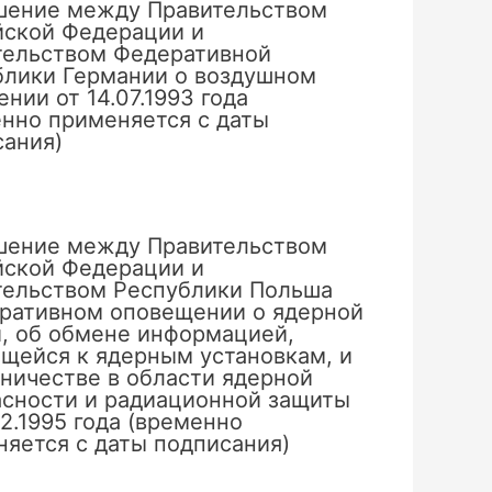
шение между Правительством
йской Федерации и
тельством Федеративной
блики Германии о воздушном
нии от 14.07.1993 года
нно применяется с даты
сания)
шение между Правительством
йской Федерации и
тельством Республики Польша
еративном оповещении о ядерной
, об обмене информацией,
щейся к ядерным установкам, и
ничестве в области ядерной
асности и радиационной защиты
02.1995 года (временно
яется с даты подписания)