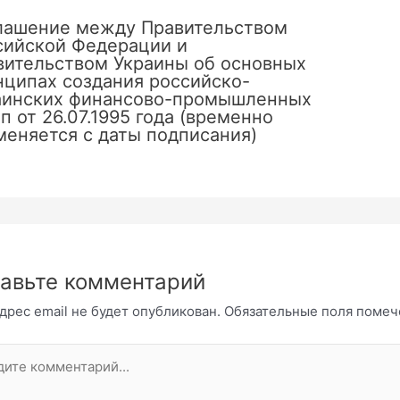
лашение между Правительством
сийской Федерации и
вительством Украины об основных
нципах создания российско-
аинских финансово-промышленных
п от 26.07.1995 года (временно
меняется с даты подписания)
авьте комментарий
дрес email не будет опубликован.
Обязательные поля поме
те
нтарий...