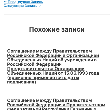
Навигация
←
Предыдущая Запись
по
Следующая Запись
→
записям
Похожие записи
Соглашение между Правительством
Российской Федерации и Организацией
Объединенных Наций об учреждении в
Российской Федерации
Представительства Организации
Объединенных Наций от 15.06.1993 года
(временно применяется с даты
подписания)
Соглашение между Правительством
Российской Федерации и Правительством
Федеративной Республики Германии о