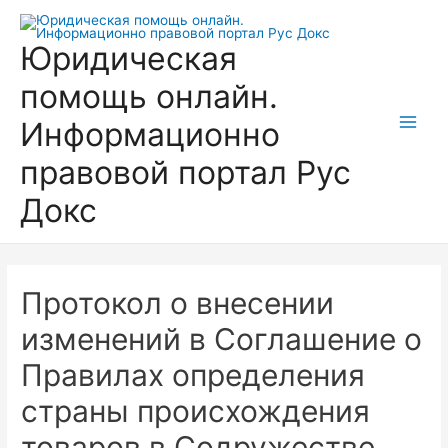
Перейти
к
Юридическая
содержимому
помощь онлайн.
Информационно
Main
правовой портал Рус
Men
Докс
Протокол о внесении
изменений в Соглашение о
Правилах определения
страны происхождения
товаров в Содружестве