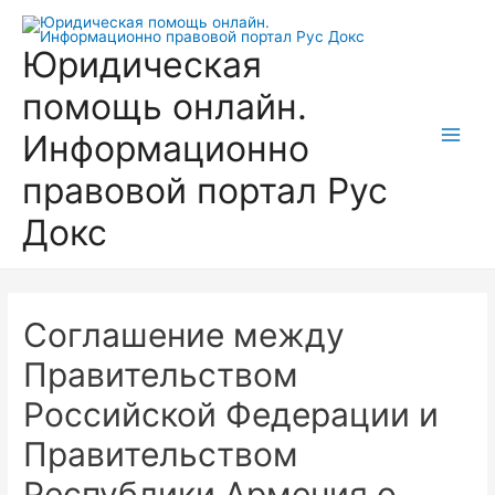
Перейти
к
Юридическая
содержимому
помощь онлайн.
Информационно
Main
правовой портал Рус
Men
Докс
Соглашение между
Правительством
Российской Федерации и
Правительством
Республики Армения о