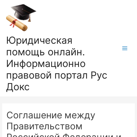
Перейти
к
содержимому
Юридическая
помощь онлайн.
Main
Информационно
Men
правовой портал Рус
Докс
Соглашение между
Правительством