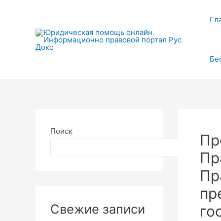
Перейти
к
Гл
содержимому
Бе
Поиск
Пр
Поиск
Пр
Пр
пр
Свежие записи
го