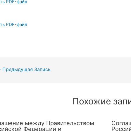
ть PDF-файл
ть PDF-файл
гация
←
Предыдущая Запись
сям
Похожие зап
лашение между Правительством
Согла
сийской Федерации и
Росси