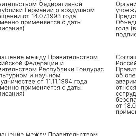
вительством Федеративной
Орган
публики Германии о воздушном
учреж
щении от 14.07.1993 года
Предс
еменно применяется с даты
Объеди
писания)
года (
подпи
лашение между Правительством
Согла
сийской Федерации и
Росси
вительством Республики Гондурас
Прави
ультурном и научном
об оп
удничестве от 11.11.1994 года
аварии
еменно применяется с даты
относя
писания)
сотруд
безоп
от 18.
примен
лашение между Правительством