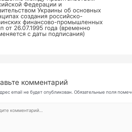
сийской Федерации и
вительством Украины об основных
нципах создания российско-
аинских финансово-промышленных
п от 26.07.1995 года (временно
меняется с даты подписания)
авьте комментарий
дрес email не будет опубликован.
Обязательные поля поме
те
нтарий...