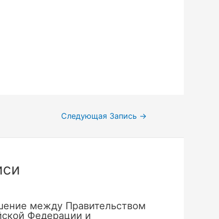
Следующая Запись
→
иси
шение между Правительством
йской Федерации и