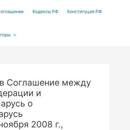
Соглашение
Кодексы РФ
Конституция РФ
яторы
 в Соглашение между
дерации и
арусь о
арусь
ноября 2008 г.,