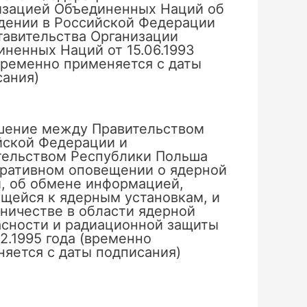
изацией Объединенных Наций об
дении в Российской Федерации
тавительства Организации
ненных Наций от 15.06.1993
временно применяется с даты
сания)
шение между Правительством
йской Федерации и
тельством Республики Польша
еративном оповещении о ядерной
, об обмене информацией,
щейся к ядерным установкам, и
ничестве в области ядерной
асности и радиационной защиты
02.1995 года (временно
яется с даты подписания)