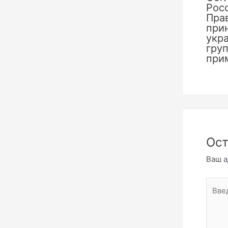
Рос
Пра
при
укр
груп
при
Ост
Ваш а
Введи
комме