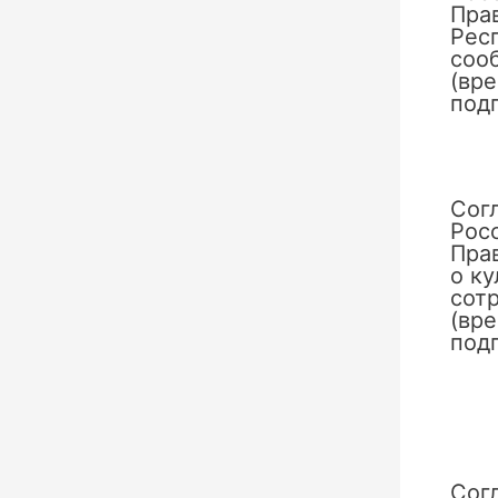
Пра
Рес
сооб
(вр
под
Сог
Рос
Пра
о к
сотр
(вр
под
Сог