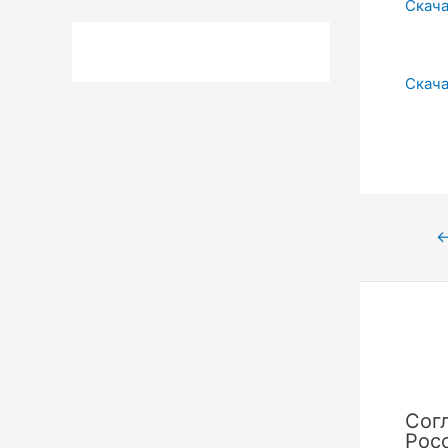
Скача
Скача
Нави
по
запи
Сог
Рос