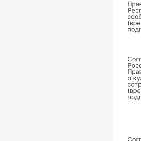
Пра
Рес
сооб
(вр
под
Сог
Рос
Пра
о к
сотр
(вр
под
Сог