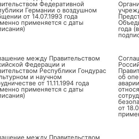
вительством Федеративной
Орган
публики Германии о воздушном
учреж
щении от 14.07.1993 года
Предс
еменно применяется с даты
Объеди
писания)
года (
подпи
лашение между Правительством
Согла
сийской Федерации и
Росси
вительством Республики Гондурас
Прави
ультурном и научном
об оп
удничестве от 11.11.1994 года
аварии
еменно применяется с даты
относя
писания)
сотруд
безоп
от 18.
примен
лашение между Правительством