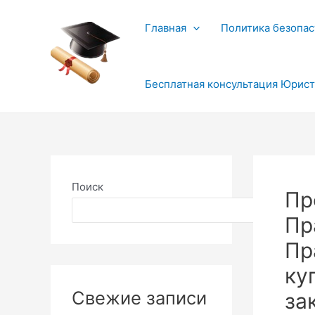
Перейти
к
Главная
Политика безопас
содержимому
Бесплатная консультация Юрис
Поиск
Пр
Поиск
Пр
Пр
ку
Свежие записи
за