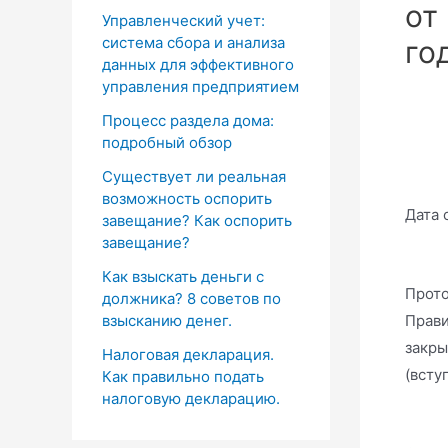
от
Управленческий учет:
система сбора и анализа
го
данных для эффективного
управления предприятием
Процесс раздела дома:
подробный обзор
Существует ли реальная
возможность оспорить
Дата 
завещание? Как оспорить
завещание?
Как взыскать деньги с
Прото
должника? 8 советов по
Прави
взысканию денег.
закры
Налоговая декларация.
(всту
Как правильно подать
налоговую декларацию.