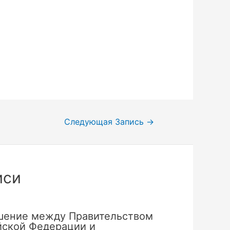
Следующая Запись
→
иси
шение между Правительством
йской Федерации и