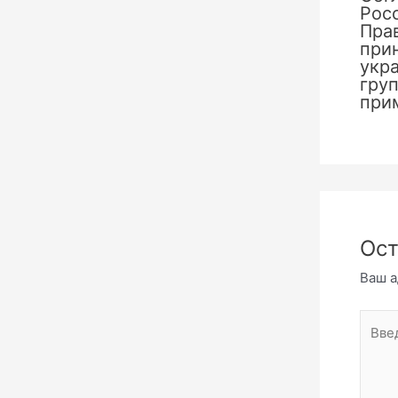
Рос
Пра
при
укр
груп
при
Ост
Ваш а
Введи
комме