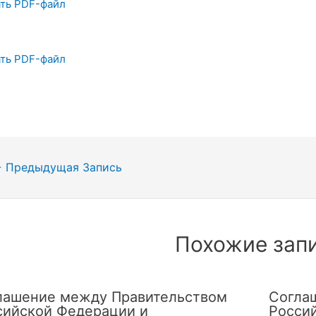
ть PDF-файл
ть PDF-файл
гация
←
Предыдущая Запись
сям
Похожие зап
лашение между Правительством
Согла
сийской Федерации и
Росси