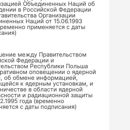
изацией Объединенных Наций об
дении в Российской Федерации
тавительства Организации
ненных Наций от 15.06.1993
временно применяется с даты
сания)
шение между Правительством
йской Федерации и
тельством Республики Польша
еративном оповещении о ядерной
, об обмене информацией,
щейся к ядерным установкам, и
ничестве в области ядерной
асности и радиационной защиты
02.1995 года (временно
яется с даты подписания)