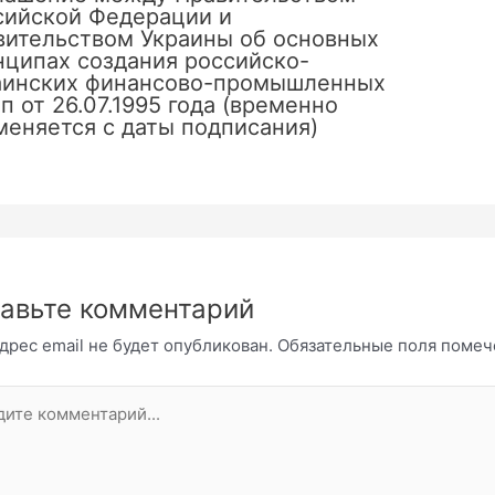
сийской Федерации и
вительством Украины об основных
нципах создания российско-
аинских финансово-промышленных
п от 26.07.1995 года (временно
меняется с даты подписания)
авьте комментарий
дрес email не будет опубликован.
Обязательные поля поме
те
нтарий...