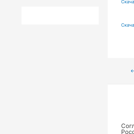
Скача
Скача
Нави
по
запи
Сог
Рос