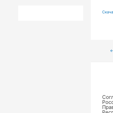
Скача
Нави
по
запи
Сог
Рос
Пра
Рес