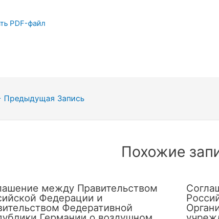
ть PDF-файл
гация
←
Предыдущая Запись
сям
Похожие зап
лашение между Правительством
Согла
сийской Федерации и
Росси
вительством Федеративной
Орган
публики Германии о воздушном
учреж