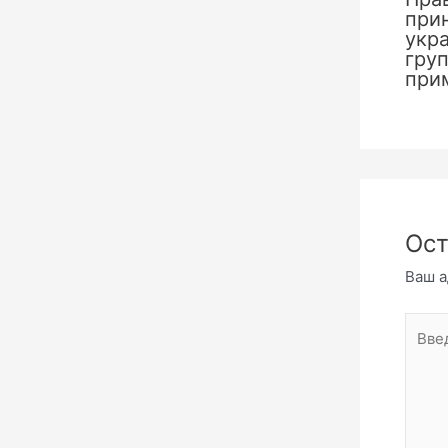
при
укр
груп
при
Ост
Ваш а
Введи
комме