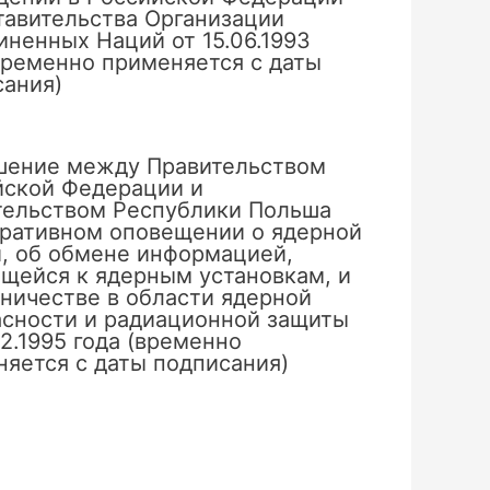
тавительства Организации
ненных Наций от 15.06.1993
временно применяется с даты
сания)
шение между Правительством
йской Федерации и
тельством Республики Польша
еративном оповещении о ядерной
, об обмене информацией,
щейся к ядерным установкам, и
ничестве в области ядерной
асности и радиационной защиты
02.1995 года (временно
яется с даты подписания)