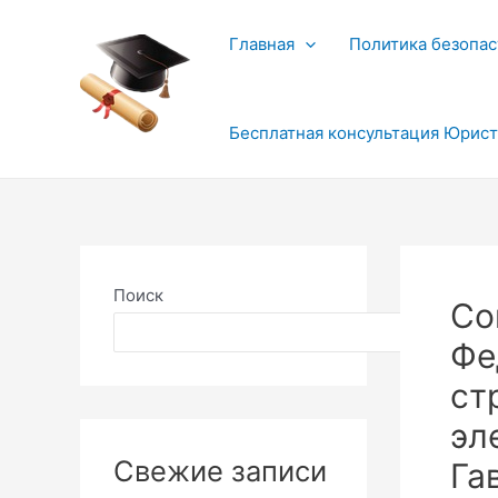
Перейти
к
Главная
Политика безопас
содержимому
Бесплатная консультация Юрис
Поиск
Со
Поиск
Фе
ст
эл
Свежие записи
Га