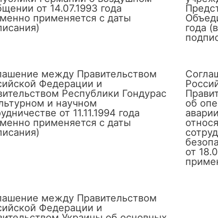
щении от 14.07.1993 года
Предс
еменно применяется с даты
Объеди
писания)
года (
подпи
лашение между Правительством
Согла
сийской Федерации и
Росси
вительством Республики Гондурас
Прави
ультурном и научном
об оп
удничестве от 11.11.1994 года
аварии
еменно применяется с даты
относя
писания)
сотруд
безоп
от 18.
примен
лашение между Правительством
сийской Федерации и
вительством Украины об основных