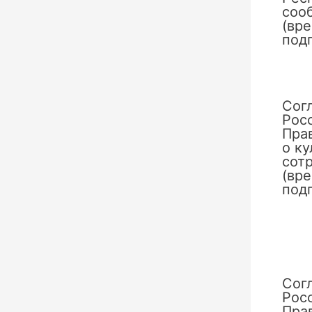
сооб
(вр
под
Сог
Рос
Пра
о к
сотр
(вр
под
Сог
Рос
Пра