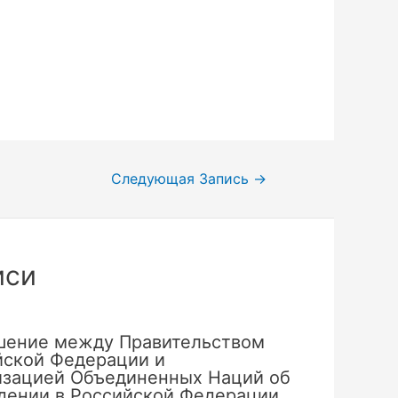
Следующая Запись
→
иси
шение между Правительством
йской Федерации и
изацией Объединенных Наций об
дении в Российской Федерации