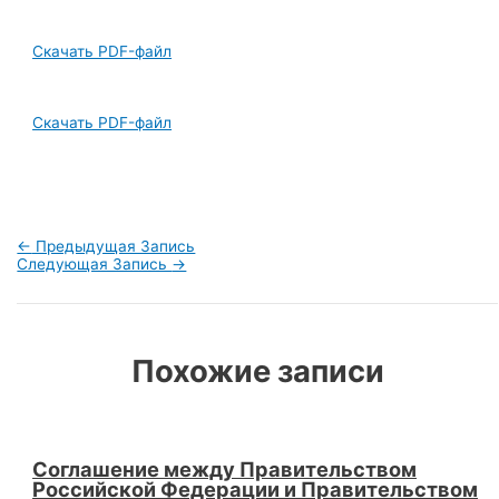
Скачать PDF-файл
Скачать PDF-файл
Навигация
←
Предыдущая Запись
по
Следующая Запись
→
записям
Похожие записи
Соглашение между Правительством
Российской Федерации и Правительством