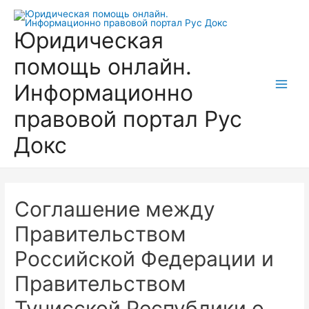
Перейти
к
Юридическая
содержимому
помощь онлайн.
Информационно
Main
правовой портал Рус
Men
Докс
Соглашение между
Правительством
Российской Федерации и
Правительством
Тунисской Республики о