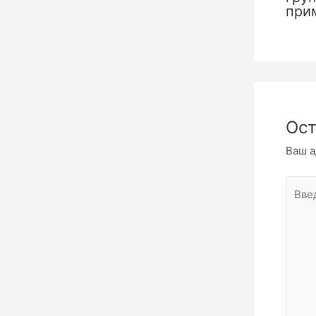
при
Ост
Ваш а
Введи
комме