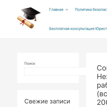
Перейти
к
Главная
Политика безопас
содержимому
Бесплатная консультация Юрис
Поиск
Со
Поиск
Не
ра
(в
Свежие записи
20