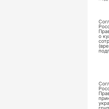
Сог
Рос
Пра
о к
сотр
(вр
под
Сог
Рос
Пра
при
укр
груп