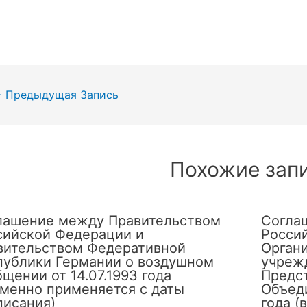
гация
←
Предыдущая Запись
сям
Похожие зап
лашение между Правительством
Согла
сийской Федерации и
Росси
вительством Федеративной
Орган
публики Германии о воздушном
учреж
щении от 14.07.1993 года
Предс
еменно применяется с даты
Объеди
писания)
года (