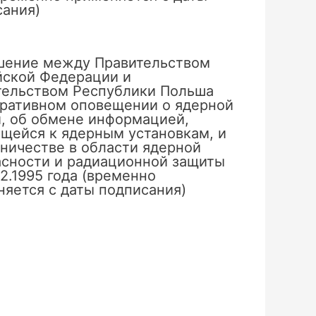
сания)
шение между Правительством
йской Федерации и
тельством Республики Польша
еративном оповещении о ядерной
, об обмене информацией,
щейся к ядерным установкам, и
ничестве в области ядерной
асности и радиационной защиты
02.1995 года (временно
яется с даты подписания)