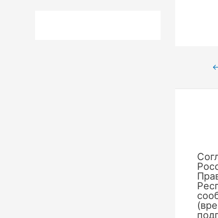
Нави
по
запи
Сог
Рос
Пра
Рес
сооб
(вр
под