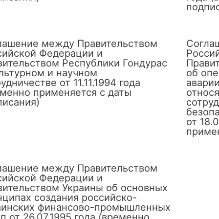
подпи
лашение между Правительством
Согла
сийской Федерации и
Росси
вительством Республики Гондурас
Прави
ультурном и научном
об оп
удничестве от 11.11.1994 года
аварии
еменно применяется с даты
относя
писания)
сотруд
безоп
от 18.
примен
лашение между Правительством
сийской Федерации и
вительством Украины об основных
нципах создания российско-
аинских финансово-промышленных
п от 26.07.1995 года (временно