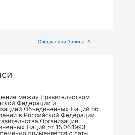
Следующая Запись
→
иси
шение между Правительством
йской Федерации и
изацией Объединенных Наций об
дении в Российской Федерации
тавительства Организации
ненных Наций от 15.06.1993
временно применяется с даты