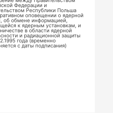
шение между Правительством
йской Федерации и
тельством Республики Польша
еративном оповещении о ядерной
, об обмене информацией,
щейся к ядерным установкам, и
ничестве в области ядерной
асности и радиационной защиты
02.1995 года (временно
яется с даты подписания)