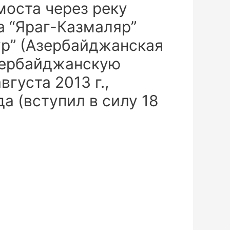
моста через реку
а “Яраг-Казмаляр”
ур” (Азербайджанская
зербайджанскую
густа 2013 г.,
а (вступил в силу 18