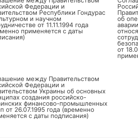
лашение между Правительством
Согла
сийской Федерации и
Росси
вительством Республики Гондурас
Прави
ультурном и научном
об оп
удничестве от 11.11.1994 года
аварии
еменно применяется с даты
относя
писания)
сотруд
безоп
от 18.
примен
лашение между Правительством
сийской Федерации и
вительством Украины об основных
нципах создания российско-
аинских финансово-промышленных
п от 26.07.1995 года (временно
меняется с даты подписания)