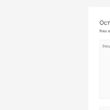
Ост
Ваш а
Введи
комме
Имя*