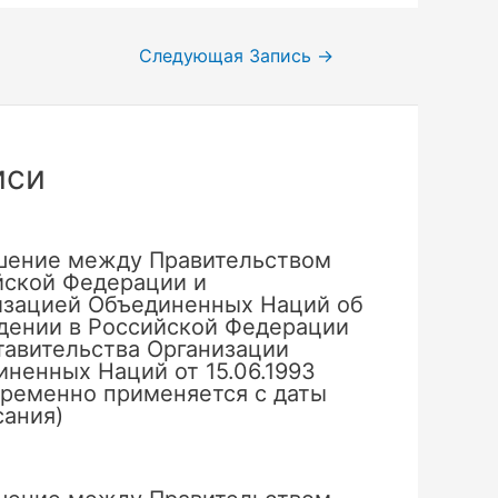
Следующая Запись
→
иси
шение между Правительством
йской Федерации и
изацией Объединенных Наций об
дении в Российской Федерации
тавительства Организации
ненных Наций от 15.06.1993
временно применяется с даты
сания)