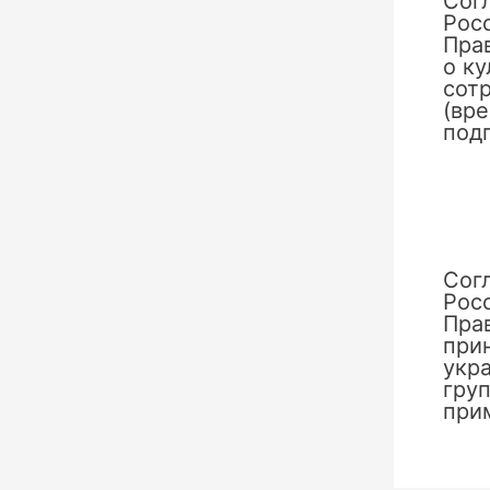
Сог
Рос
Пра
о к
сотр
(вр
под
Сог
Рос
Пра
при
укр
груп
при