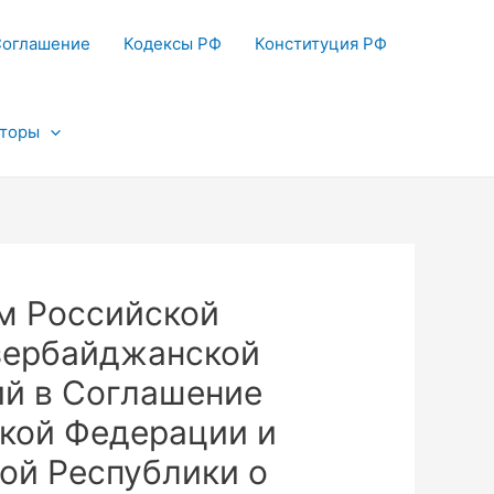
Соглашение
Кодексы РФ
Конституция РФ
яторы
м Российской
зербайджанской
ий в Соглашение
кой Федерации и
ой Республики о