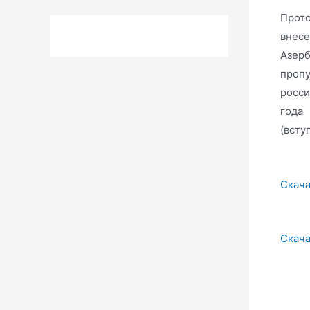
Прото
внесе
Азерб
пропу
росси
года
(всту
Скача
Скача