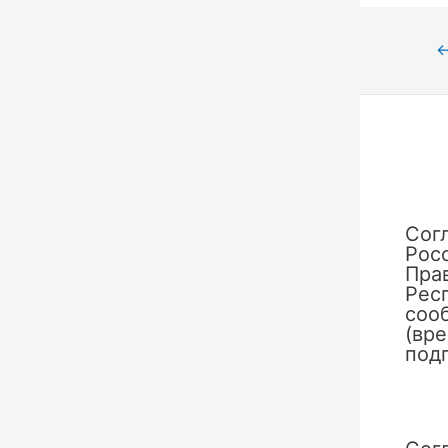
Нави
по
запи
Сог
Рос
Пра
Рес
сооб
(вр
под