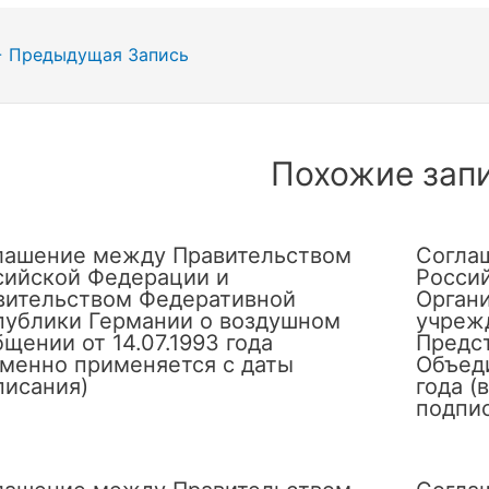
гация
←
Предыдущая Запись
сям
Похожие зап
лашение между Правительством
Согла
сийской Федерации и
Росси
вительством Федеративной
Орган
публики Германии о воздушном
учреж
щении от 14.07.1993 года
Предс
еменно применяется с даты
Объеди
писания)
года (
подпи