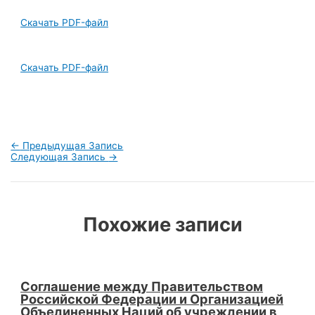
Скачать PDF-файл
Скачать PDF-файл
Навигация
←
Предыдущая Запись
по
Следующая Запись
→
записям
Похожие записи
Соглашение между Правительством
Российской Федерации и Организацией
Объединенных Наций об учреждении в