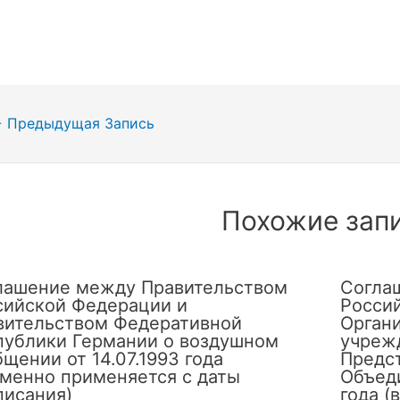
гация
←
Предыдущая Запись
сям
Похожие зап
лашение между Правительством
Согла
сийской Федерации и
Росси
вительством Федеративной
Орган
публики Германии о воздушном
учреж
щении от 14.07.1993 года
Предс
еменно применяется с даты
Объеди
писания)
года (