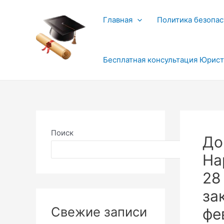
Перейти
к
Главная
Политика безопас
содержимому
Бесплатная консультация Юрис
Поиск
До
Поиск
На
28
за
Свежие записи
фе