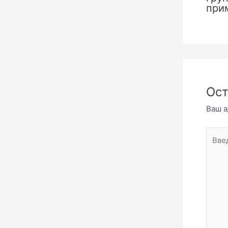
при
Ост
Ваш а
Введи
комме