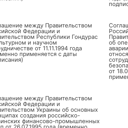
подпи
лашение между Правительством
Согла
сийской Федерации и
Росси
вительством Республики Гондурас
Прави
ультурном и научном
об оп
удничестве от 11.11.1994 года
аварии
еменно применяется с даты
относя
писания)
сотруд
безоп
от 18.
примен
лашение между Правительством
сийской Федерации и
вительством Украины об основных
нципах создания российско-
аинских финансово-промышленных
п от 26.07.1995 года (временно