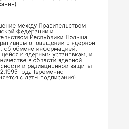
сания)
шение между Правительством
йской Федерации и
тельством Республики Польша
еративном оповещении о ядерной
, об обмене информацией,
щейся к ядерным установкам, и
ничестве в области ядерной
асности и радиационной защиты
02.1995 года (временно
яется с даты подписания)