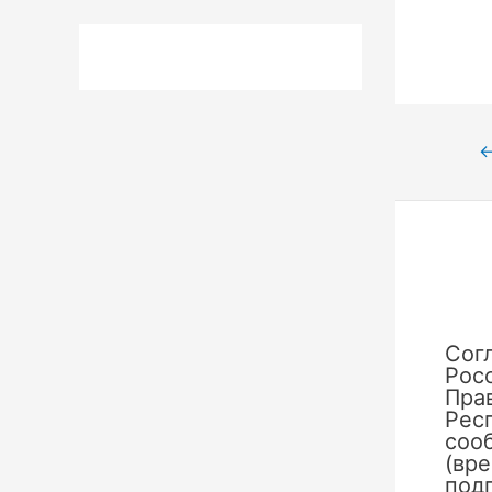
Нави
по
запи
Сог
Рос
Пра
Рес
сооб
(вр
под