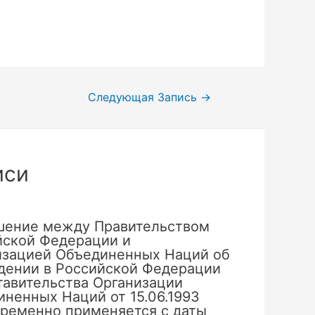
Следующая Запись
→
иси
шение между Правительством
йской Федерации и
изацией Объединенных Наций об
дении в Российской Федерации
тавительства Организации
ненных Наций от 15.06.1993
временно применяется с даты