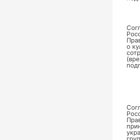
Сог
Рос
Пра
о к
сотр
(вр
под
Сог
Рос
Пра
при
укр
груп