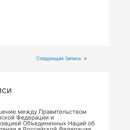
Следующая Запись
→
иси
шение между Правительством
йской Федерации и
изацией Объединенных Наций об
дении в Российской Федерации