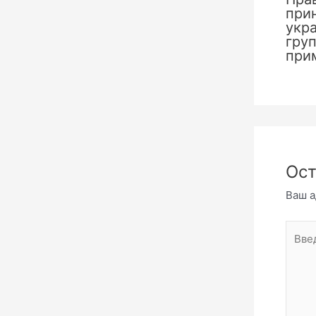
при
укр
груп
при
Ост
Ваш а
Введи
комме