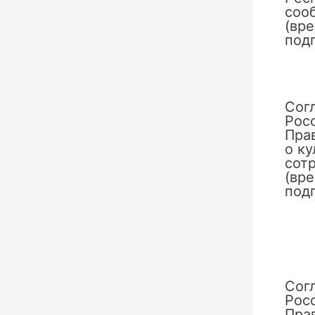
сооб
(вр
под
Сог
Рос
Пра
о к
сотр
(вр
под
Сог
Рос
Пра