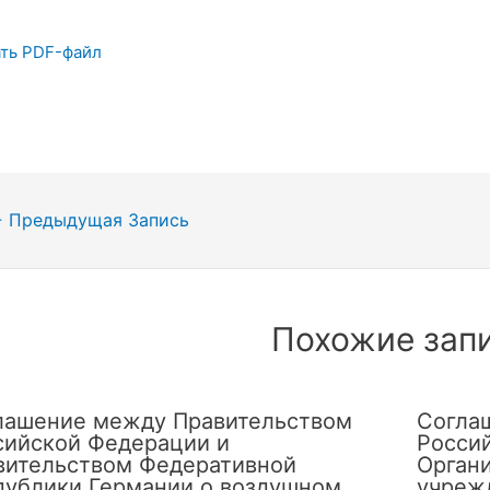
ть PDF-файл
гация
←
Предыдущая Запись
сям
Похожие зап
лашение между Правительством
Согла
сийской Федерации и
Росси
вительством Федеративной
Орган
публики Германии о воздушном
учреж