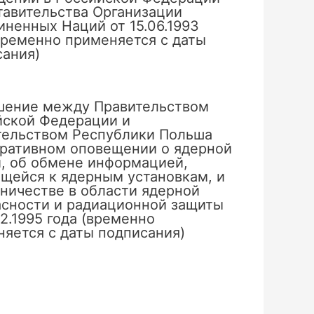
тавительства Организации
ненных Наций от 15.06.1993
временно применяется с даты
сания)
шение между Правительством
йской Федерации и
тельством Республики Польша
еративном оповещении о ядерной
, об обмене информацией,
щейся к ядерным установкам, и
ничестве в области ядерной
асности и радиационной защиты
02.1995 года (временно
яется с даты подписания)