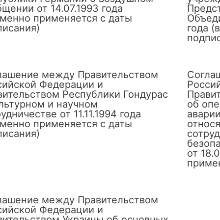
щении от 14.07.1993 года
Предс
еменно применяется с даты
Объеди
писания)
года (
подпи
лашение между Правительством
Согла
сийской Федерации и
Росси
вительством Республики Гондурас
Прави
ультурном и научном
об оп
удничестве от 11.11.1994 года
аварии
еменно применяется с даты
относя
писания)
сотруд
безоп
от 18.
примен
лашение между Правительством
сийской Федерации и
вительством Украины об основных