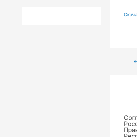
Скача
Нави
по
запи
Сог
Рос
Пра
Рес