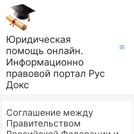
Перейти
к
содержимому
Юридическая
помощь онлайн.
Main
Информационно
Men
правовой портал Рус
Докс
Соглашение между
Правительством