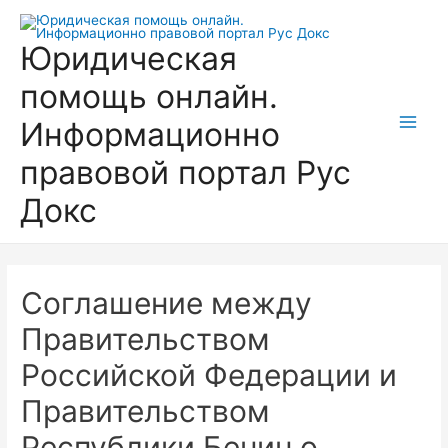
Перейти
к
Юридическая
содержимому
помощь онлайн.
Информационно
Main
правовой портал Рус
Men
Докс
Соглашение между
Правительством
Российской Федерации и
Правительством
Республики Бенин о