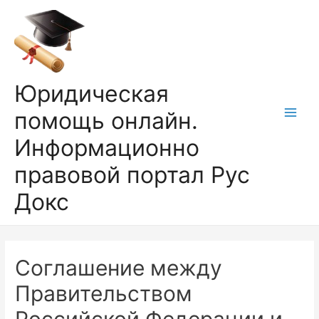
Перейти
к
содержимому
Юридическая
помощь онлайн.
Main
Информационно
Men
правовой портал Рус
Докс
Соглашение между
Правительством