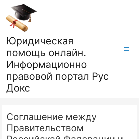
Перейти
к
содержимому
Юридическая
помощь онлайн.
Main
Информационно
Men
правовой портал Рус
Докс
Соглашение между
Правительством