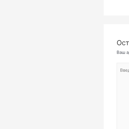
Ост
Ваш а
Введи
комме