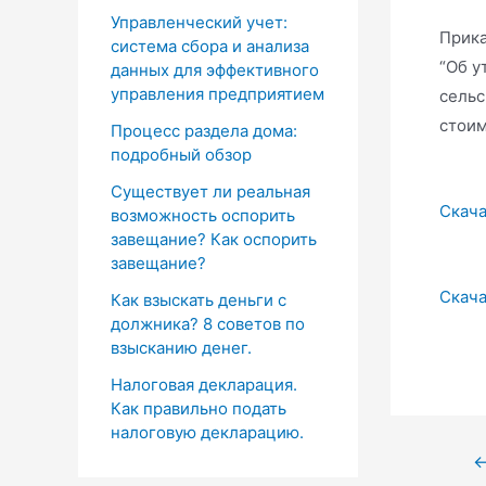
Управленческий учет:
Прика
система сбора и анализа
“Об у
данных для эффективного
управления предприятием
сельс
стоим
Процесс раздела дома:
подробный обзор
Существует ли реальная
Скача
возможность оспорить
завещание? Как оспорить
завещание?
Скача
Как взыскать деньги с
должника? 8 советов по
взысканию денег.
Налоговая декларация.
Как правильно подать
налоговую декларацию.
Нави