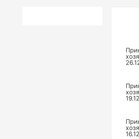
по
запи
При
хоз
26.1
При
хоз
19.1
При
хоз
16.1