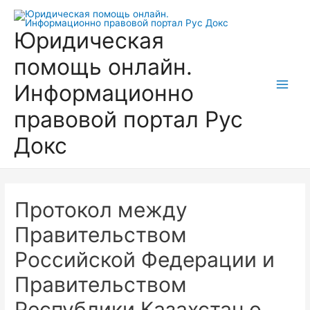
Перейти
к
Юридическая
содержимому
помощь онлайн.
Информационно
Main
правовой портал Рус
Men
Докс
Протокол между
Правительством
Российской Федерации и
Правительством
Республики Казахстан о