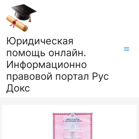
Перейти
к
содержимому
Юридическая
помощь онлайн.
Main
Информационно
Men
правовой портал Рус
Докс